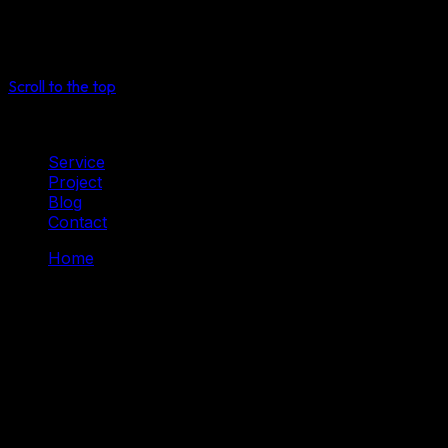
See more
Select
Scroll to the top
Service
Project
Blog
Contact
Home
Tag: Hoat Hinh
Tag: Hoat Hinh
Nothing Found
It seems we can’t find what you’re looking for. Perhaps
searching can help.