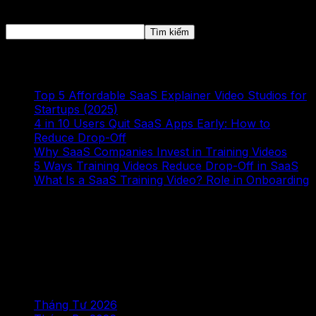
Tìm kiếm
Tìm kiếm
Bài viết mới
Top 5 Affordable SaaS Explainer Video Studios for
Startups (2025)
4 in 10 Users Quit SaaS Apps Early: How to
Reduce Drop-Off
Why SaaS Companies Invest in Training Videos
5 Ways Training Videos Reduce Drop-Off in SaaS
What Is a SaaS Training Video? Role in Onboarding
Bình luận gần đây
Không có bình luận nào để hiển thị.
Lưu trữ
Tháng Tư 2026