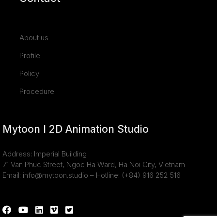
About us
Profile
Policy
Procedure
Mytoon I 2D Animation Studio
Address: Imperial Building
71 Van Phuc Street, Ngoc Ha Ward, Ha Noi City, Vietnam
Email: info@mytoon.studio – Hotline: (+84) 916 252 516